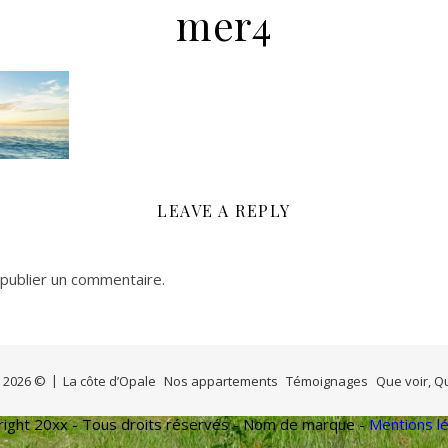
mer4
LEAVE A REPLY
publier un commentaire.
- 2026 ©
La côte d’Opale
Nos appartements
Témoignages
Que voir, Q
ight 20xx - Tous droits réservés - Nom de marque -
Mentions l